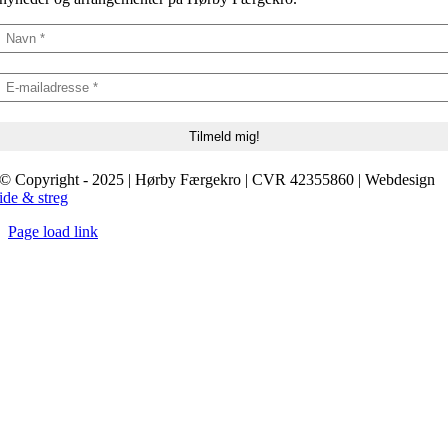
© Copyright - 2025 | Hørby Færgekro | CVR 42355860 | Webdesign
ide & streg
Page load link
Go
to
Top