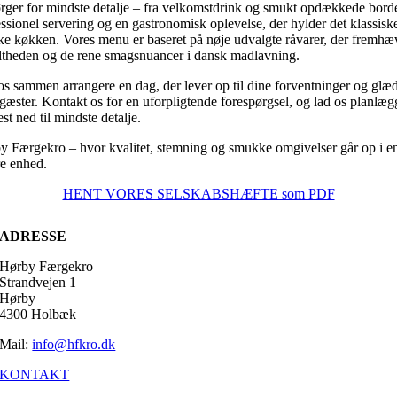
ørger for mindste detalje – fra velkomstdrink og smukt opdækkede borde
ssionel servering og en gastronomisk oplevelse, der hylder det klassisk
ke køkken. Vores menu er baseret på nøje udvalgte råvarer, der fremhæ
ltheden og de rene smagsnuancer i dansk madlavning.
os sammen arrangere en dag, der lever op til dine forventninger og glæ
gæster. Kontakt os for en uforpligtende forespørgsel, og lad os planlæg
est ned til mindste detalje.
y Færgekro – hvor kvalitet, stemning og smukke omgivelser går op i e
re enhed.
HENT VORES SELSKABSHÆFTE som PDF
ADRESSE
Hørby Færgekro
Strandvejen 1
Hørby
4300 Holbæk
Mail:
info@hfkro.dk
KONTAKT