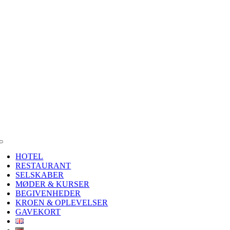
Skip
to
content
Toggle
Navigation
HOTEL
RESTAURANT
SELSKABER
MØDER & KURSER
BEGIVENHEDER
KROEN & OPLEVELSER
GAVEKORT