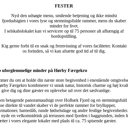
FESTER
Nyd den udsøgte menu, smilende betjening og ikke mindst
fjordudsigten i vores lyse og stemningsfulde rammer, mens du skaber
minder for livet.
I selskabslokalet kan vi servicere op til 75 personer alt afhængig af
bordopstilling.
Kig gerne forbi til en snak og fremvisning af vores faciliteter. Kontakt
os forinden, så vi kan afsætte god tid af til dig.
 uforglemmelige minder på Hørby Færgekro
mer du om at holde din næste store begivenhed i enestående omgivels
ørby Færgekro kombinerer vi smuk natur, historisk charme og høj kvali
t give dig og dine gæster en oplevelse ud over det sædvanlige.
en betagende panoramaudsigt over Holbæk Fjord og en stemningsfuld
sse direkte til vandet skaber vi de perfekte rammer for bryllupper,
irmationer, barnedåb, runde fødselsdage og andre festlige begivenheder
I nyde en velkomstdrink på terrassen med fjorden i baggrunden, inden f
ætter i vores elegante lokaler med plads til ca. 75 spisende gæster.