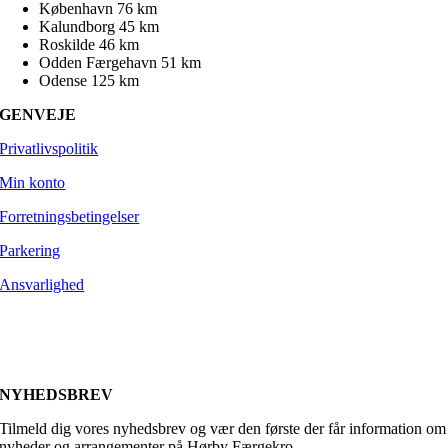
København 76 km
Kalundborg 45 km
Roskilde 46 km
Odden Færgehavn 51 km
Odense 125 km
GENVEJE
Privatlivspolitik
Min konto
Forretningsbetingelser
Parkering
Ansvarlighed
NYHEDSBREV
Tilmeld dig vores nyhedsbrev og vær den første der får information om
nyheder og arrangementer på Hørby Færgekro.