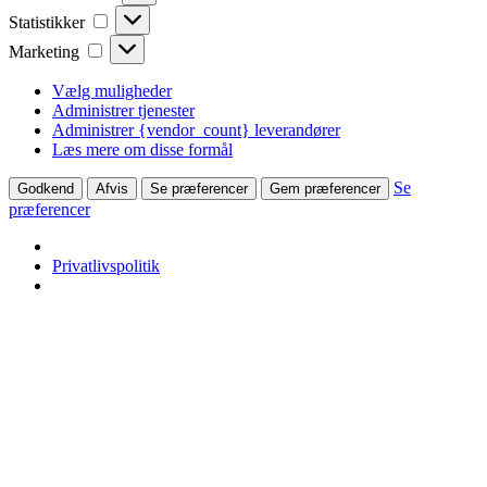
Statistikker
Statistikker
Marketing
Marketing
Vælg muligheder
Administrer tjenester
Administrer {vendor_count} leverandører
Læs mere om disse formål
Se
Godkend
Afvis
Se præferencer
Gem præferencer
præferencer
Privatlivspolitik
Skip
to
content