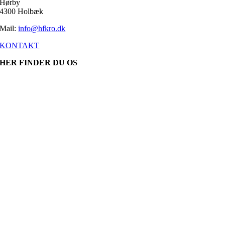
Hørby
4300 Holbæk
Mail:
info@hfkro.dk
KONTAKT
HER FINDER DU OS