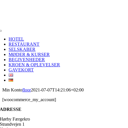
Toggle
Navigation
HOTEL
RESTAURANT
SELSKABER
MØDER & KURSER
BEGIVENHEDER
KROEN & OPLEVELSER
GAVEKORT
Min Konto
floor
2021-07-07T14:21:06+02:00
[woocommerce_my_account]
ADRESSE
Hørby Færgekro
Strandvejen 1