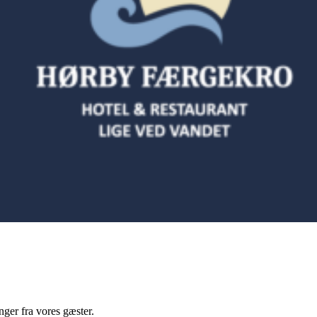
olbæk Fjord?
 madoplevelser i vores restaurant og selskabslokaler. I vores nyrenover
nger fra vores gæster.