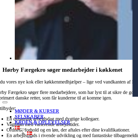
Hørby Færgekro søger medarbejder i køkkenet
 du vores nye kok eller køkkenmedhjælper – lige ved vandkanten af H
rby Færgekro søger flere medarbejdere, som har lyst til at sikre de gode
 primært danske retter, som får kunderne til at komme igen.
Toggle
Toggle
tilbyder:
Navigation
Navigation
MØDER & KURSER
MØDER & KURSER
SELSKABER
SELSKABER
En dynamisk arbejdsdag med dygtige kollegaer.
KROEN & OPLEVELSER
KROEN & OPLEVELSER
Vagtplan med varierende arbejdstider.
Ordnede forhold og en løn, der aftales efter dine kvalifikationer.
En arbejdsplads i rivende udvikling og med fantastiske tilbagemeldi