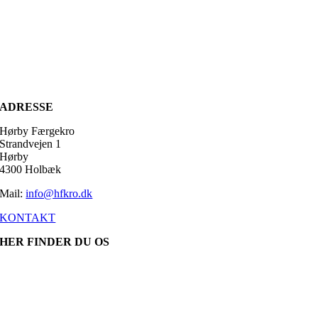
ADRESSE
Hørby Færgekro
Strandvejen 1
Hørby
4300 Holbæk
Mail:
info@hfkro.dk
KONTAKT
HER FINDER DU OS