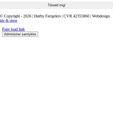
© Copyright - 2026 | Hørby Færgekro | CVR 42355860 | Webdesign
ide & streg
Page load link
Administrer samtykke
Go
to
Top