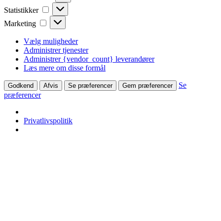
Statistikker
Statistikker
Marketing
Marketing
Vælg muligheder
Administrer tjenester
Administrer {vendor_count} leverandører
Læs mere om disse formål
Se
Godkend
Afvis
Se præferencer
Gem præferencer
præferencer
Privatlivspolitik
Skip
to
content