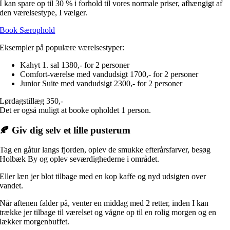
I kan spare op til 30 % i forhold til vores normale priser, afhængigt af
den værelsestype, I vælger.
Book Særophold
Eksempler på populære værelsestyper:
Kahyt 1. sal 1380,- for 2 personer
Comfort-værelse med vandudsigt 1700,- for 2 personer
Junior Suite med vandudsigt 2300,- for 2 personer
Lørdagstillæg 350,-
Det er også muligt at booke opholdet 1 person.
🍂 Giv dig selv et lille pusterum
Tag en gåtur langs fjorden, oplev de smukke efterårsfarver, besøg
Holbæk By og oplev seværdighederne i området.
Eller læn jer blot tilbage med en kop kaffe og nyd udsigten over
vandet.
Når aftenen falder på, venter en middag med 2 retter, inden I kan
trække jer tilbage til værelset og vågne op til en rolig morgen og en
lækker morgenbuffet.