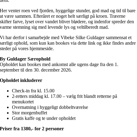
dem.
Her venter roen ved fjorden, hyggelige stunder, god mad og tid til bare
at være sammen. Efteråret er noget helt særligt på kroen. Træerne
skifter farve, lyset over vandet bliver blødere, og indenfor spreder den
varme stemning sig med levende lys og veltilberedt mad.
Vi har derfor i samarbejde med Vibeke Silke Guldager sammensat et
særligt ophold, som kun kan bookes via dette link og ikke findes andre
steder på vores hjemmeside.
By Guldager Særophold
Opholdet kan bookes med ankomst alle ugens dage fra den 1.
september til den 30. december 2026.
Opholdet inkluderer
Check-in fra kl. 15.00
2-retters middag kl. 17.00 – vælg frit blandt retterne på
menukortet
Overnatning i hyggeligt dobbeltværelse
Stor morgenbuffet
Gratis kaffe og te under opholdet
Priser fra 1380,- for 2 personer