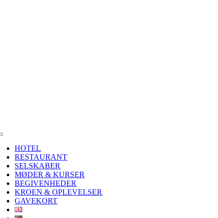
Skip
to
content
Toggle
Navigation
HOTEL
RESTAURANT
SELSKABER
MØDER & KURSER
BEGIVENHEDER
KROEN & OPLEVELSER
GAVEKORT