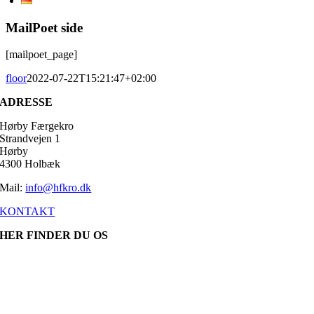
MailPoet side
[mailpoet_page]
floor
2022-07-22T15:21:47+02:00
ADRESSE
Hørby Færgekro
Strandvejen 1
Hørby
4300 Holbæk
Mail:
info@hfkro.dk
KONTAKT
HER FINDER DU OS