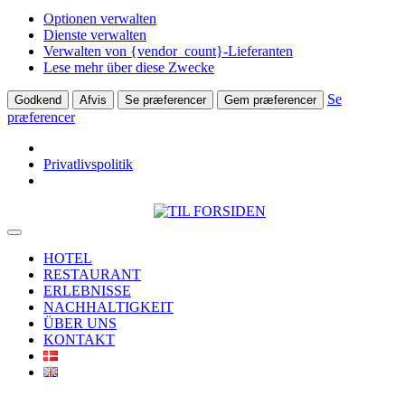
Optionen verwalten
Dienste verwalten
Verwalten von {vendor_count}-Lieferanten
Lese mehr über diese Zwecke
Se
Godkend
Afvis
Se præferencer
Gem præferencer
præferencer
Privatlivspolitik
Skip
to
Toggle
content
Navigation
HOTEL
RESTAURANT
ERLEBNISSE
NACHHALTIGKEIT
ÜBER UNS
KONTAKT