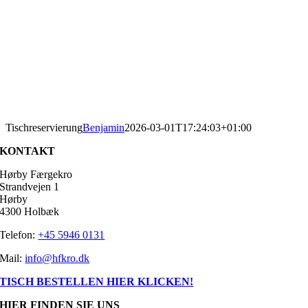
Tischreservierung
Benjamin
2026-03-01T17:24:03+01:00
KONTAKT
Hørby Færgekro
Strandvejen 1
Hørby
4300 Holbæk
Telefon:
+45 5946 0131
Mail:
info@hfkro.dk
TISCH BESTELLEN HIER KLICKEN!
HIER FINDEN SIE UNS