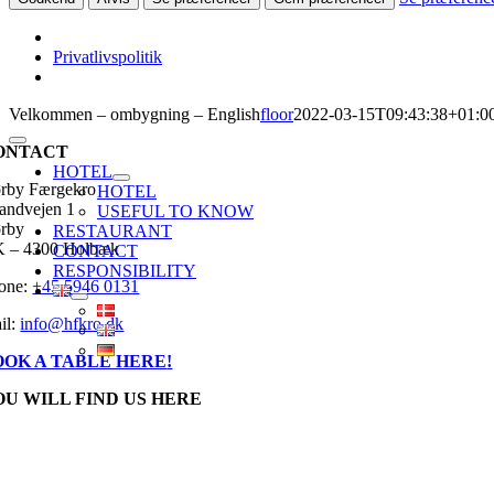
Privatlivspolitik
Skip
Velkommen – ombygning – English
floor
2022-03-15T09:43:38+01:0
to
Toggle
ONTACT
content
Navigation
HOTEL
rby Færgekro
HOTEL
randvejen 1
USEFUL TO KNOW
rby
RESTAURANT
 – 4300 Holbæk
CONTACT
RESPONSIBILITY
one:
+45 5946 0131
il:
info@hfkro.dk
OOK A TABLE HERE
!
OU WILL FIND US HERE