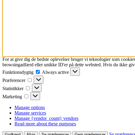
For at give dig de bedste oplevelser bruger vi teknologier som cookies
browsingadfærd eller unikke ID'er på dette websted. Hvis du ikke give
Funktionsdygtig
Funktionsdygtig
Always active
Præferencer
Præferencer
Statistikker
Statistikker
Marketing
Marketing
Manage options
Manage services
Manage {vendor_count} vendors
Read more about these purposes
Se præferenc
Godkend
Afvis
Se præferencer
Gem præferencer